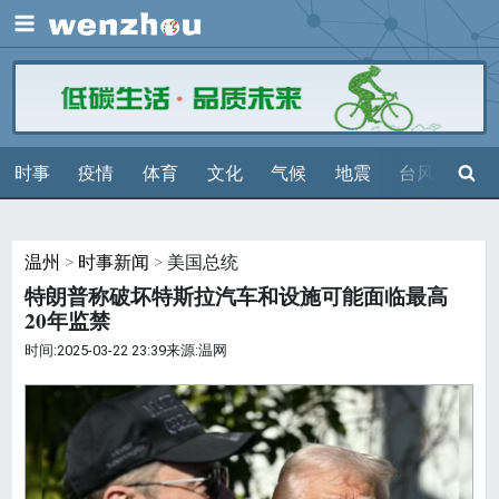
展开
搜索
时事
疫情
体育
文化
气候
地震
台风
天气
温州
>
时事新闻
> 美国总统
特朗普称破坏特斯拉汽车和设施可能面临最高
20年监禁
时间:2025-03-22 23:39来源:温网