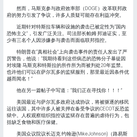
然而，马斯克参与政府效率部（DOGE）改革联邦政
府的努力引发了争议，许多人质疑可能存在利益冲突。
近期针对特斯拉车辆和设施的袭击已被定性为“国内
恐怖主义”，引发广泛关注。司法部长帕姆·邦迪证实，至
少有三名个人因涉嫌参与袭击而面临联邦指控。
特朗普在“真相社会”上向袭击事件的责任人发出了严
厉警告，他说：“我期待看到这些病态的恐怖分子暴徒因
对埃隆·马斯克和特斯拉的所作所为而被判处20年监禁。
也许他们可以在萨尔瓦多的监狱服刑，那里最近因条件优
越而闻名！”
他在另一篇帖子中写道：“我们正在寻找你！！！”
美国最近与萨尔瓦多政府达成协议，将被驱逐的移民
运往该国，其中许多人被关押在备受争议的CECOT反恐监
狱中。人权观察组织指控该监狱存在普遍的虐待行为，包
括缺乏食物和医疗保健。
美国众议院议长迈克·约翰逊(MikeJohnson)（路易斯