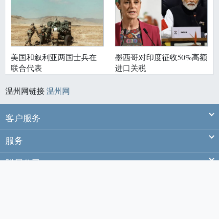
美国和叙利亚两国士兵在
墨西哥对印度征收50%高额
联合代表
进口关税
温州网链接
温州网
Ex
客户服务
Ex
服务
Ex
附属公司
Ex
站务
© 2020 wenzhou.co
温州
温网
版权所有