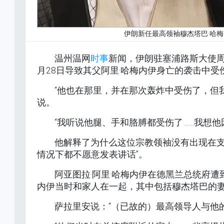
伊朗新任最高领袖穆杰塔巴·哈
温州温网
时事
新闻，伊朗驻塞浦路斯大使周
月28日导致其父阿里·哈梅内伊身亡的袭击中受
“他也在那里，并在那次轰炸中受伤了，但
说。
“我听说他腿、手和胳膊都受伤了……我想他
他解释了为什么这位宗教领袖没有出现在支
情况下都不愿意发表讲话”。
阿亚图拉·阿里·哈梅内伊在德黑兰总统府
内伊当时和家人在一起，其中包括穆杰塔巴的
萨拉里安说：“（已故的）最高领导人与他