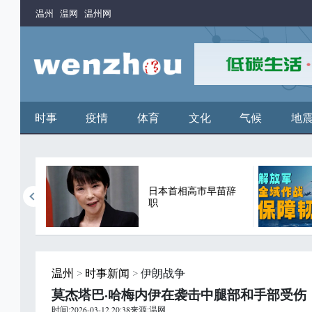
温州
温网
温州网
时事
疫情
体育
文化
气候
地
年来首
日本首相高市早苗辞
职
温州
>
时事新闻
> 伊朗战争
莫杰塔巴·哈梅内伊在袭击中腿部和手部受伤
时间:2026-03-12 20:38来源:温网