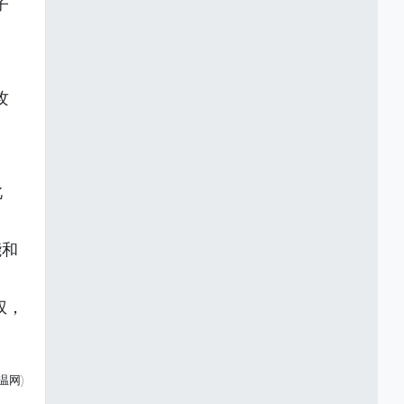
子
攻
此
能和
权，
温网)