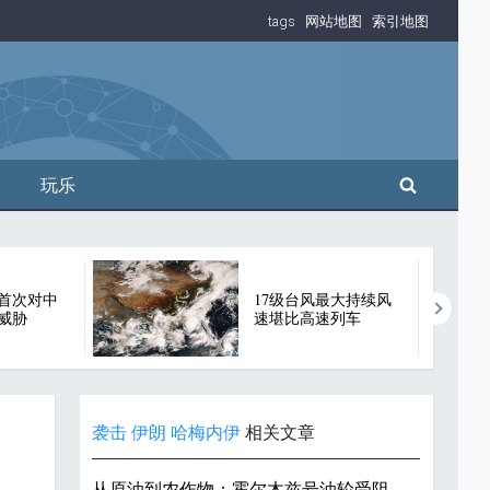
tags
网站地图
索引地图
搜索
玩乐
首次对中
17级台风最大持续风
威胁
速堪比高速列车
袭击
伊朗
哈梅内伊
相关文章
从原油到农作物：霍尔木兹号油轮受阻