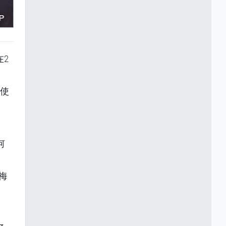
在2
大使
何
梅