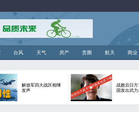
震
台风
天气
房产
贵圈
航天
商业
解放军四大战区相继
战败后日方
发声
国发出武力