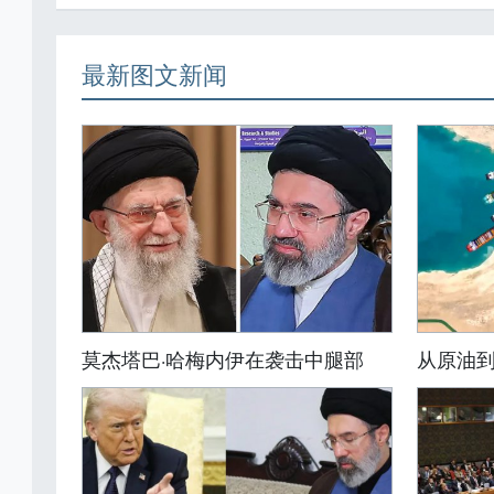
最新图文新闻
莫杰塔巴·哈梅内伊在袭击中腿部
从原油