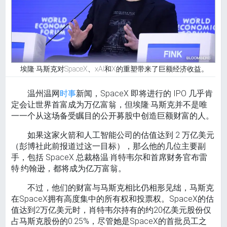
埃隆·马斯克对SpaceX、xAI和X的重塑带来了巨额经济收益。
温州温网
时事
新闻，SpaceX 即将进行的 IPO 几乎肯
定会让世界首富成为万亿富翁，但埃隆·马斯克并不是唯
一一个从这场备受瞩目的公开募股中创造巨额财富的人。
如果这家火箭和人工智能公司的估值达到 2 万亿美元
（彭博社此前报道过这一目标），那么他的几位主要副
手，包括 SpaceX 总裁格温·肖特韦尔和首席财务官布雷
特·约翰逊，都将成为亿万富翁。
不过，他们的财富与马斯克相比仍相形见绌，马斯克
在SpaceX拥有高度集中的所有权和投票权。SpaceX的估
值达到2万亿美元时，肖特韦尔持有的约20亿美元股份仅
占马斯克股份的0.25%，尽管她是SpaceX的首批员工之