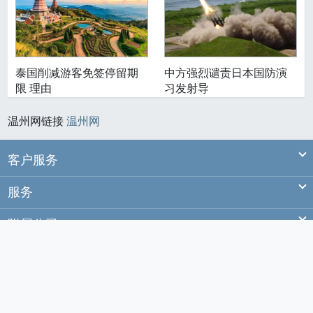
泰国削减游客免签停留期
中方强烈谴责日本国防演
限 理由
习发射导
温州网链接
温州网
Ex
客户服务
Ex
服务
Ex
附属公司
Ex
站务
© 2020 wenzhou.co
温州
温网
版权所有