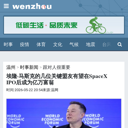
展开
搜索
时事
疫情
体育
文化
气候
地震
台风
天气
温州
>
时事新闻
> 跟对人很重要
埃隆·马斯克的几位关键盟友有望在SpaceX
IPO后成为亿万富翁
时间:2026-05-22 20:54来源:温网