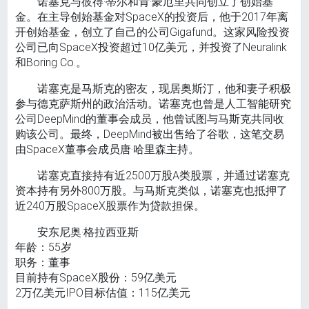
诺塞克与彼得·蒂尔和肯·豪厄里共同创立了创始基
金。在主导创始基金对SpaceX的投资后，他于2017年离
开创始基金，创立了自己的公司Gigafund。这家风险投资
公司已向SpaceX投资超过10亿美元，并投资了Neuralink
和Boring Co.。
诺塞克是马斯克的密友，现居奥斯汀，他和妻子积极
参与德克萨斯州的政治活动。诺塞克也曾是人工智能研究
公司DeepMind的董事会成员，他曾试图与马斯克共同收
购该公司。最终，DeepMind被出售给了谷歌，这笔交易
由SpaceX董事会成员唐·哈里森主持。
诺塞克直接持有近2500万股A类股票，并通过诺塞克
资本持有另外800万股。与马斯克类似，诺塞克也抵押了
近240万股SpaceX股票作为贷款担保。
安东尼奥·格拉西亚斯
年龄：55岁
职务：董事
目前持有SpaceX股份：59亿美元
2万亿美元IPO目标估值：115亿美元