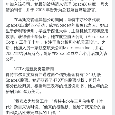
年加入该公司。她最初被聘请来管理 SpaceX 猎鹰 1 号火
箭的销售，并于 2008 年晋升为总裁兼首席运营官。
在马斯克管理其他公司期间，肖特韦尔经常代表
SpaceX出席行业活动，成为SpaceX的形象代言人。她出
生于伊利诺伊州，毕业于西北大学，主修机械工程和应用
数学。获得硕士学位后，她在航空航天公司（Aerospace
Corp.）工作了十年，专注于热分析和小航天器设计。之
后，她加入另一家航空航天公司Microcosm Inc.，并在
2002年结识马斯克，随后在SpaceX成立几个月后加入该
公司。
NDTV 最新及突发新闻
肖特韦尔直接持有并通过两个信托基金持有1240万股
SpaceX股票。她还获得了470万份股票期权，但只有一
部分已经归属。根据周三发布的招股说明书，她去年的总
薪酬为8580万美元。
“我喜欢为埃隆工作，”肖特韦尔在三月份接受《时
代》杂志采访时说。“他真的很幽默。他给了我充分的自
由和灵活性来完成我的工作。”