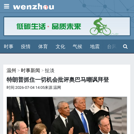
展开
搜索
时事
疫情
体育
文化
气候
地震
台风
天气
温州
>
时事新闻
> 扯淡
特朗普抓住一切机会批评奥巴马嘲讽拜登
时间:2026-07-04 14:05来源:温网