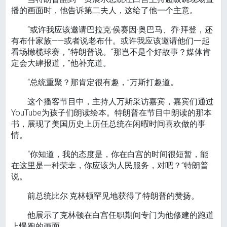
播的画面时，他告诉第二夫人，这给了他一个主意。
“或许我应该邀请巴拉克·侯赛因·奥巴马、乔·拜登，还
有布什家族——或者说老布什。或许我应该邀请他们一起
看场橄榄球赛，”特朗普说。“那岂不是个好故事？媒体肯
定会大肆报道，”他补充道。
“总统重聚？那肯定很有趣，”万斯打趣道。
这个播客节目中，主持人万斯采访嘉宾，嘉宾们通过
YouTube为孩子们朗读绘本。特朗普在节目中朗读的那本
书，展现了美国历史上历任总统在闲暇时间喜欢做的事
情。
“你知道，我的态度是，你在白宫的时间很短暂，能
在这里是一种荣幸，你应该为人民服务，对吧？”特朗普
说。
前总统比尔·克林顿罕见地获得了特朗普的赞扬。
他展示了克林顿在白宫任职期间专门为他修建的跑道
上慢跑的画面。