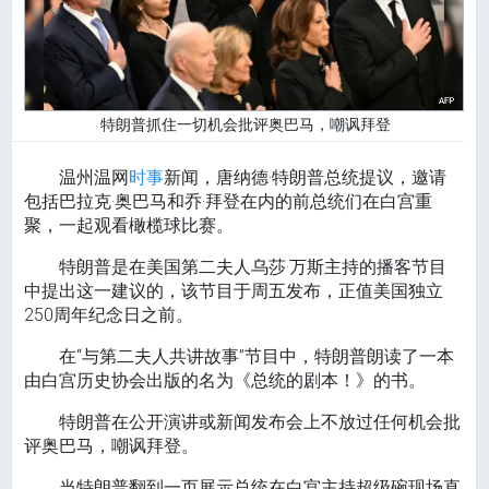
特朗普抓住一切机会批评奥巴马，嘲讽拜登
温州温网
时事
新闻，唐纳德·特朗普总统提议，邀请
包括巴拉克·奥巴马和乔·拜登在内的前总统们在白宫重
聚，一起观看橄榄球比赛。
特朗普是在美国第二夫人乌莎·万斯主持的播客节目
中提出这一建议的，该节目于周五发布，正值美国独立
250周年纪念日之前。
在“与第二夫人共讲故事”节目中，特朗普朗读了一本
由白宫历史协会出版的名为《总统的剧本！》的书。
特朗普在公开演讲或新闻发布会上不放过任何机会批
评奥巴马，嘲讽拜登。
当特朗普翻到一页展示总统在白宫主持超级碗现场直