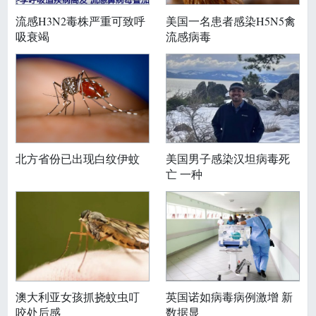
流感H3N2毒株严重可致呼
美国一名患者感染H5N5禽
吸衰竭
流感病毒
北方省份已出现白纹伊蚊
美国男子感染汉坦病毒死
亡 一种
澳大利亚女孩抓挠蚊虫叮
英国诺如病毒病例激增 新
咬处后感
数据显