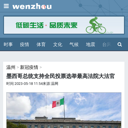
展开
搜索
时事
疫情
体育
文化
气候
地震
台风
天气
温州
>
新冠疫情
>
墨西哥总统支持全民投票选举最高法院大法官
时间:2023-05-18 11:54来源:温网