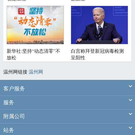
新华社:坚持“动态清零”不
白宫称拜登新冠病毒检测
放松
呈阳性
温州网链接
温州网
Ex
客户服务
Ex
服务
Ex
附属公司
Ex
站务