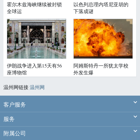
霍尔木兹海峡继续被封锁
以色列总理内塔尼亚胡的
全球运
下落成谜
伊朗战争进入第15天有56
阿姆斯特丹一所犹太学校
座博物馆
外发生爆
温州网链接
温州网
Ex
客户服务
Ex
服务
Ex
附属公司