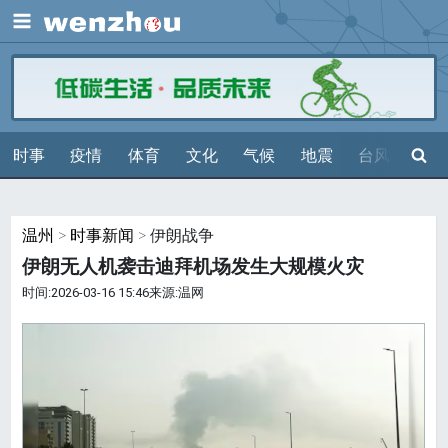
展开
搜索
时事
疫情
体育
文化
气候
地震
台风
天气
温州
>
时事新闻
> 伊朗战争
伊朗无人机袭击迪拜机场发生大规模火灾
时间:2026-03-16 15:46来源:温网