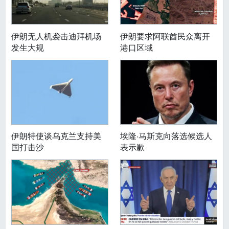
伊朗无人机袭击迪拜机场
伊朗要求阿联酋民众离开
发生大规
港口区域
伊朗特使谈乌克兰支持美
埃隆·马斯克向落选候选人
国打击沙
表示歉