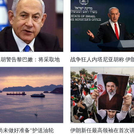
亚胡警告黎巴嫩：将采取地
战争狂人内塔尼亚胡称 伊
尚未做好准备”护送油轮
伊朗新任最高领袖在首次