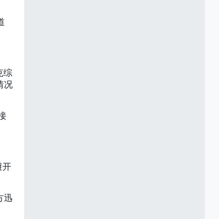
道
克综
情况
接
避开
方迅