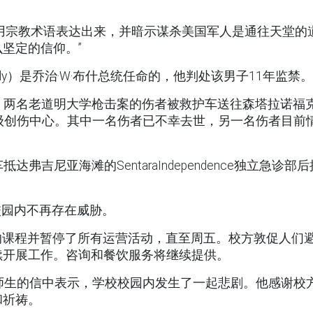
用宗教术语表达出来，并暗示谋杀美国军人是通往天堂的
坚定的信仰。”
rady）是乔治·W·布什总统任命的，他判处该男子11年监禁。
h）消息，两名老道明大学枪击案的伤者被救护车送往森塔拉诺福
spital）的一级创伤中心。其中一名伤者已不幸去世，另一名伤者目前
车抵达弗吉尼亚海滩的SentaraIndependence独立急诊部后
校园内不再存在威胁。
的课程并暂停了所有运营活动，直至周五。校方敦促人们
续开展工作。咨询和餐饮服务将继续提供。
师生的信中表示，学校校园内发生了一起悲剧。他感谢校
和祈祷。