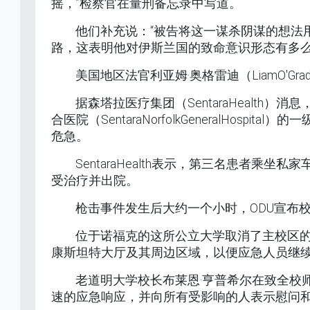
摇，”检察官在量刑备忘录中写道。
他们补充说：“被告将这一谋杀阴谋的想法
路，这表明他对伊斯兰国的致命意识形态有多么
美国地区法官利亚姆·奥格雷迪（LiamO'G
据森塔拉医疗集团（SentaraHealt
合医院（SentaraNorfolkGeneralHo
危急。
SentaraHealth表示，第三名患者乘坐私家
受治疗并出院。
枪击事件发生后大约一个小时，ODU宣布
位于诺福克的这所公立大学取消了主校区
康斯坦特大厅及其周边区域，以便应急人员继
老道明大学校长布莱恩·亨普希尔在致全校
速的应急响应，并向所有受影响的人表示慰问