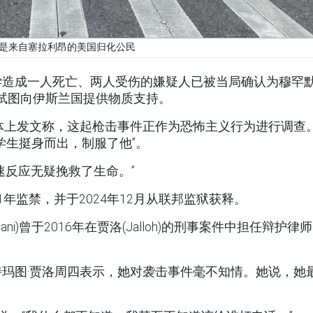
是来自塞拉利昂的美国归化公民
造成一人死亡、两人受伤的嫌疑人已被当局确认为穆罕默
认试图向伊斯兰国提供物质支持。
体上发文称，这起枪击事件正作为恐怖主义行为进行调查
学生挺身而出，制服了他”。
速反应无疑挽救了生命。”
年监禁，并于2024年12月从联邦监狱获释。
ani)曾于2016年在贾洛(Jalloh)的刑事案件中担任辩护律
玛图·贾洛周四表示，她对袭击事件毫不知情。她说，她