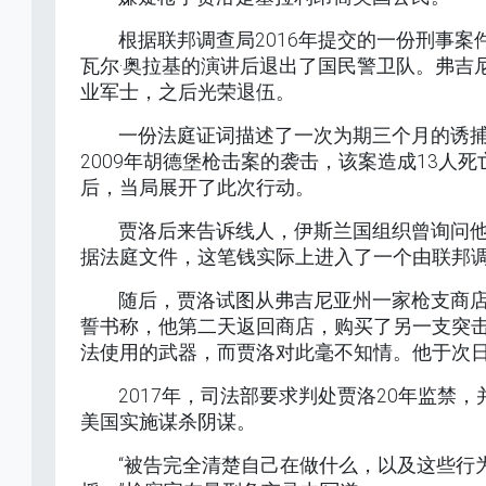
根据联邦调查局2016年提交的一份刑事
瓦尔·奥拉基的演讲后退出了国民警卫队。弗吉尼
业军士，之后光荣退伍。
一份法庭证词描述了一次为期三个月的诱捕
2009年胡德堡枪击案的袭击，该案造成13人
后，当局展开了此次行动。
贾洛后来告诉线人，伊斯兰国组织曾询问他
据法庭文件，这笔钱实际上进入了一个由联邦
随后，贾洛试图从弗吉尼亚州一家枪支商店
誓书称，他第二天返回商店，购买了另一支突
法使用的武器，而贾洛对此毫不知情。他于次
2017年，司法部要求判处贾洛20年监
美国实施谋杀阴谋。
“被告完全清楚自己在做什么，以及这些行