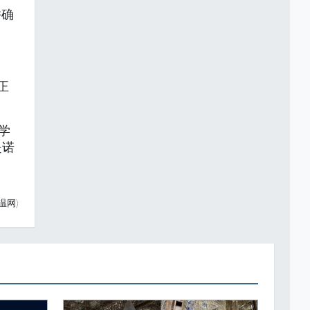
并确
正
学
是诺
温网)