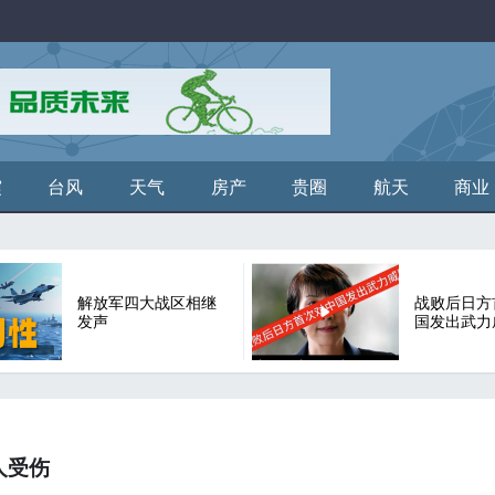
震
台风
天气
房产
贵圈
航天
商业
解放军四大战区相继
战败后日方
发声
国发出武力
人受伤