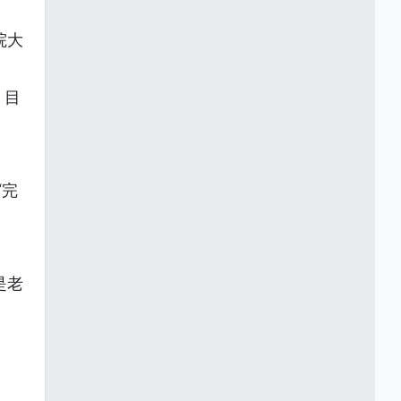
院大
。目
“完
是老
。