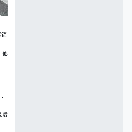
德·
。他
师，
最后