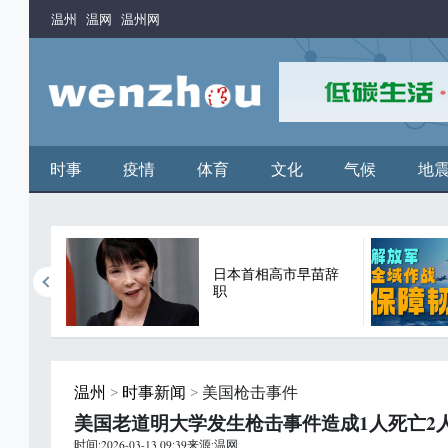
温州
温网
温州网
时事
疫情
体育
文化
气候
地
年来首
日本首相高市早苗辞
职
温州
>
时事新闻
> 美国枪击事件
美国老道明大学发生枪击事件造成1人死亡2
时间:2026-03-13 09:39来源:温网