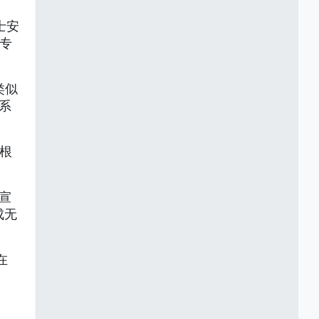
士安
军专
类似
系
根
宣
成无
在