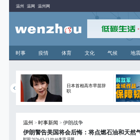
温州
温网
温州网
时事
疫情
体育
文化
气候
地
年来首
日本首相高市早苗辞
职
温州
>
时事新闻
> 伊朗战争
伊朗警告美国将会后悔：将点燃石油和天然
时间:2026-03-13 09:46来源:温网