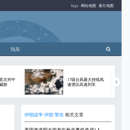
tags
网站地图
索引地图
搜索
玩乐
首次对中
17级台风最大持续风
威胁
速堪比高速列车
伊朗战争
伊朗
警告
相关文章
美国老道明大学发生枪击事件造成1人