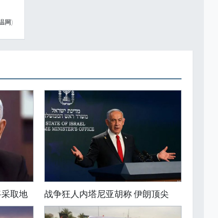
温网)
将采取地
战争狂人内塔尼亚胡称 伊朗顶尖