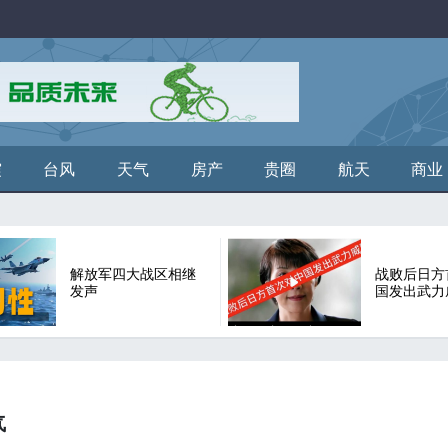
震
台风
天气
房产
贵圈
航天
商业
解放军四大战区相继
战败后日方
发声
国发出武力
气