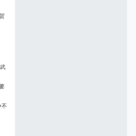
贸
党武
要
争不
。