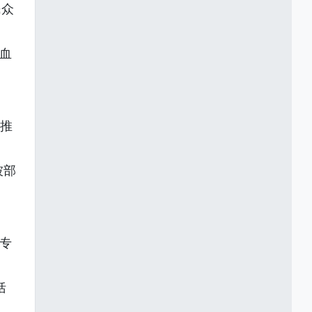
民众
血
步推
被部
专
括