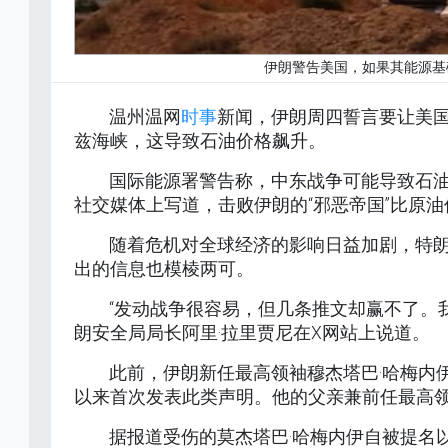
伊朗警告美国，如果其能源基
温州温网
时事
新闻，伊朗周四誓言要让美
兹海峡，这导致石油价格飙升。
国际能源署警告称，中东战争可能导致石油
社交媒体上写道，击败伊朗的“邪恶帝国”比原
随着危机对全球经济的影响日益加剧，特
出的信息也模棱两可。
“发动战争很容易，但几条推文却赢不了。
朗安全局局长阿里·拉里贾尼在X网站上说道。
此前，伊朗新任最高领袖穆杰塔巴·哈梅内
以来首次发表此类声明。他的父亲兼前任最高领
据报道受伤的莫杰塔巴·哈梅内伊自被提名