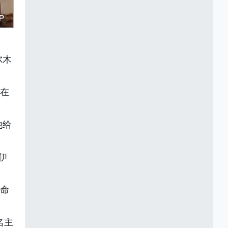
尔木
普在
他给
伊
任命
名主