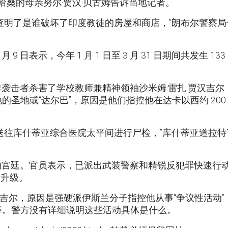
哈桑的母亲努尔·贾汉·贝古姆告诉当地记者。
查明了是谁破坏了印度教徒的房屋和商店，”朗布尔警察局
日表示，今年 1 月 1 日至 3 月 31 日期间共发生 133
袭击者杀害了学校教师兼精神领袖沙米姆·雷扎·贾汉吉尔
圣地或“达尔巴”，原因是他们指控他在达卡以西约 200
送往库什蒂亚综合医院太平间进行尸检，”库什蒂亚道拉特
的宫廷。官员表示，已派出武装警察和精锐反犯罪快速行
步升级。
汉吉尔，原因是强硬派伊斯兰分子指控他从事“争议性活动”
释。警方没有详细说明这些活动具体是什么。