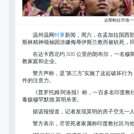
达斯帕拉市场一
温州温网
时事
新闻，周六，在孟加拉国西
斯林精神领袖因涉嫌侮辱伊斯兰教而被砍死，
在达卡西北约 300 公里的朗布尔，一名
教家庭和企业。
警方声称，是“第三方”实施了这起破坏行
件的注意力。
《普罗托姆·阿洛报》称，一百多名印度教
毒贩穆罕默德·莫明杀害。
据该报报道，记者发现莫明的房子空无一
警方表示，尽管死者家属称印度教社区与