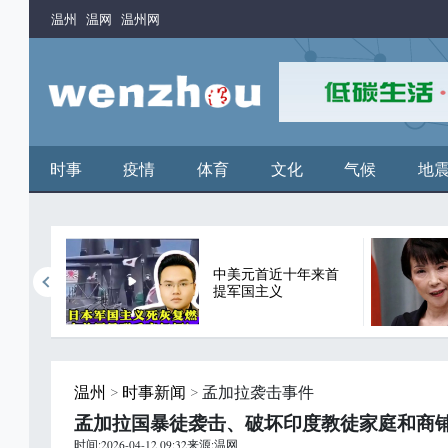
温州
温网
温州网
时事
疫情
体育
文化
气候
地
中美元首近十年来首
谬论
提军国主义
温州
>
时事新闻
> 孟加拉袭击事件
孟加拉国暴徒袭击、破坏印度教徒家庭和商
时间:2026-04-12 09:32来源:温网