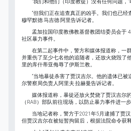
“我们和他们（印度教徒）没有任何问题，”
“但我们正在追查真正的凶手。我们也已经
穆罕默德·马吉德·阿里告诉记者。
孟加拉国印度教佛教基督教团结委员会于 4 月 9 
社区暴力事件。
在第二起事件中，警方和媒体报道称，一群
并重伤了至少七名他的追随者，还放火烧毁了他的
里的库什蒂亚侮辱了伊斯兰教。
“当地暴徒杀害了贾汉吉尔。他的遗体已被
尔警察局负责人阿里夫·拉赫曼告诉记者。
媒体报道称，暴徒还放火焚烧了贾汉吉尔
（RAB）部队前往现场，以防止暴力事件进一
当地记者称，警方于2021年5月逮捕了贾
但贾汉吉尔在被短暂拘留后，根据法院命令获