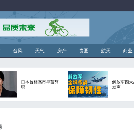
震
台风
天气
房产
贵圈
航天
商业
日本首相高市早苗辞
解放军四大
职
发声
铺