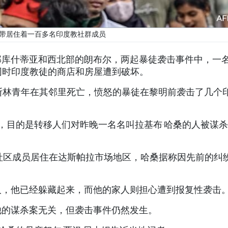
带居住着一百多名印度教社群成员
部库什蒂亚和西北部的朗布尔，两起暴徒袭击事件中，一
同时印度教徒的商店和房屋遭到破坏。
穆斯林青年在其邻里死亡，愤怒的暴徒在黎明前袭击了几个
为，目的是转移人们对昨晚一名名叫拉基布·哈桑的人被谋
社区成员居住在达斯帕拉市场地区，哈桑据称因先前的纠
人，他已经躲藏起来，而他的家人则担心遭到报复性袭击
他的谋杀案无关，但袭击事件仍然发生。