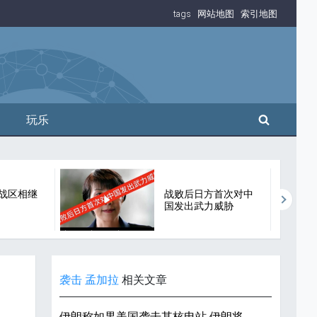
tags
网站地图
索引地图
搜索
玩乐
战区相继
战败后日方首次对中
国发出武力威胁
袭击
孟加拉
相关文章
伊朗称如果美国袭击其核电站 伊朗将