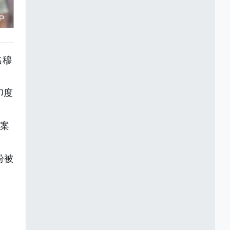
名穆
印度
杀案
纷被
。