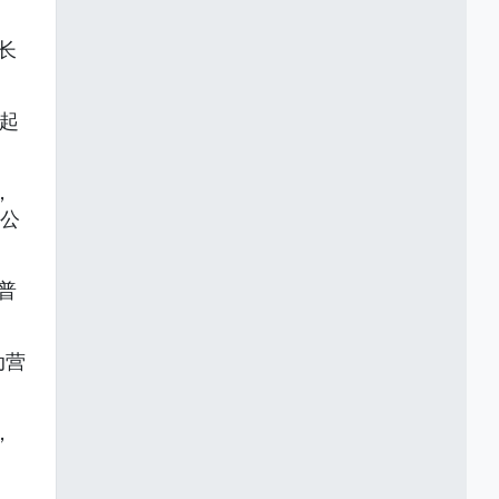
长
 起
，
 公
普
动营
，