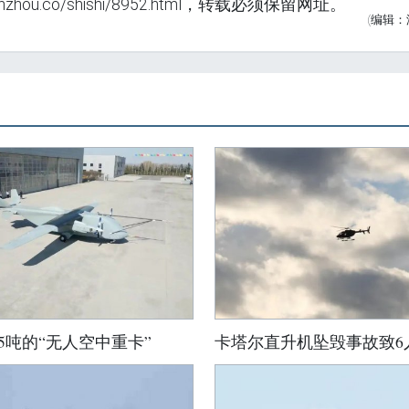
ou.co/shishi/8952.html，转载必须保留网址。
(编辑：
5吨的“无人空中重卡”‌
卡塔尔直升机坠毁事故致6