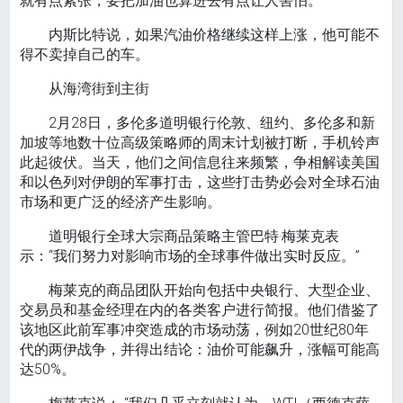
就有点紧张，要把加油也算进去有点让人害怕。”
内斯比特说，如果汽油价格继续这样上涨，他可能不
得不卖掉自己的车。
从海湾街到主街
2月28日，多伦多道明银行伦敦、纽约、多伦多和新
加坡等地数十位高级策略师的周末计划被打断，手机铃声
此起彼伏。当天，他们之间信息往来频繁，争相解读美国
和以色列对伊朗的军事打击，这些打击势必会对全球石油
市场和更广泛的经济产生影响。
道明银行全球大宗商品策略主管巴特·梅莱克表
示：“我们努力对影响市场的全球事件做出实时反应。”
梅莱克的商品团队开始向包括中央银行、大型企业、
交易员和基金经理在内的各类客户进行简报。他们借鉴了
该地区此前军事冲突造成的市场动荡，例如20世纪80年
代的两伊战争，并得出结论：油价可能飙升，涨幅可能高
达50%。