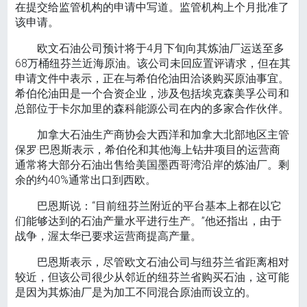
在提交给监管机构的申请中写道。监管机构上个月批准了
该申请。
欧文石油公司预计将于4月下旬向其炼油厂运送至多
68万桶纽芬兰近海原油。该公司未回应置评请求，但在其
申请文件中表示，正在与希伯伦油田洽谈购买原油事宜。
希伯伦油田是一个合资企业，涉及包括埃克森美孚公司和
总部位于卡尔加里的森科能源公司在内的多家合作伙伴。
加拿大石油生产商协会大西洋和加拿大北部地区主管
保罗·巴恩斯表示，希伯伦和其他海上钻井项目的运营商
通常将大部分石油出售给美国墨西哥湾沿岸的炼油厂。剩
余的约40%通常出口到西欧。
巴恩斯说：“目前纽芬兰附近的平台基本上都在以它
们能够达到的石油产量水平进行生产。”他还指出，由于
战争，渥太华已要求运营商提高产量。
巴恩斯表示，尽管欧文石油公司与纽芬兰省距离相对
较近，但该公司很少从邻近的纽芬兰省购买石油，这可能
是因为其炼油厂是为加工不同混合原油而设立的。