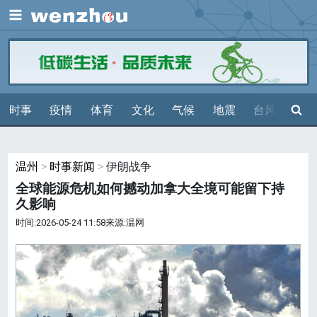
展开
搜索
时事
疫情
体育
文化
气候
地震
台风
天气
温州
>
时事新闻
> 伊朗战争
全球能源危机如何撼动加拿大全境可能留下持
久影响
时间:2026-05-24 11:58来源:温网