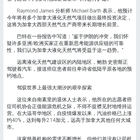
Raymond James 分析师 Michael Barth 表示，他预计
今年将有多个加拿大液化天然气项目做出最终投资决定，
这将为加拿大西部天然气生产商带来长期增长前景。
巴特在一份报告中写道：“鉴于伊朗的冲突，我们怀
疑许多亚洲/欧洲买家正在重新思考能源供应链的可靠
性，我们认为加拿大液化天然气将受益于这一趋势。”
远离液化天然气建设区的内陆地区，鲍勃·史密斯正
驾驶着汽车，接送癌症患者前往卑诗省低陆平原各地的预
约地点。
驾驭世界上最强大潮汐的艰辛探索
这位来自南素里的退休人士表示，他所在的志愿者癌
症司机协会正值能源危机之际，不得不捉襟见肘地维持运
营。在大温哥华地区，自疫情爆发以来，汽油价格已上涨
约40%，达到每升2.14加元，远高于加拿大其他任何大城
市。
这家慈善机构的需求不断增长，但他们并没有让司机