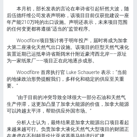
本月初，部长发表的言论在卑诗省引起轩然大波，随
后伍德纤维公司发表声明称，该项目目前仅获批建设一座
年产能210万吨的出口设施。声明还表示，未来项目范围
的任何变更都将遵循“适当的”监管程序。
Woodfibre项目预计将于明年投产，届时将成为加拿
大第二座液化天然气出口设施。该项目的巨型天然气液化
装置近期已运抵卑诗省斯阔米什附近豪湾西北岸——原址
为一家纸浆厂——项目正在此地逐步成形。
Woodfibre 首席执行官 Luke Schauerte 表示：“当前
的地缘政治形势提醒我们，多样化和稳定的供应至关重
要。”
“由于目前的冲突导致全球很大一部分石油和天然气
生产停滞，这更加凸显了加拿大能源的价值，加拿大能源
可以跨越太平洋，帮助供应外国市场。”
分析人士认为，最终结果是加拿大能源出口项目看起
来越来越可行。负责加拿大液化天然气大型项目的财团正
在考虑在不列颠哥伦比亚省基蒂马特进行扩建。