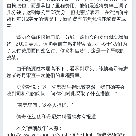
自掏腰包，而是承担了里程费用。他们最近将费率上调了
几分钱，达到每公里55美分，但史密斯表示，在汽油价格
超过每升2美元的情况下，新的费率仍然勉强能够覆盖成
本。
该协会每多报销司机一分钱，该协会的支出就会增加
约 12,000 美元。该协会前主席史密斯表示，鉴于“我们为
了支付费用而四处乞讨、偷窃和借贷”，这是一个严峻的
挑战。
由于能源成本居高不下，看不到尽头，该协会承诺志
愿者每月审查一次他们的里程费率。
史密斯说：“这一切都发生得比较突然，我们确实会
收到司机们的询问，问‘你们对此采取了什么措施’。”
“毫无疑问，这令人担忧。”
佩奇·伍达德和丹尼尔·特雷纳亦有报道
本文“伊朗战争”来源：
http://www.wenzhou.co/shishi/9055.html，转载必须保留