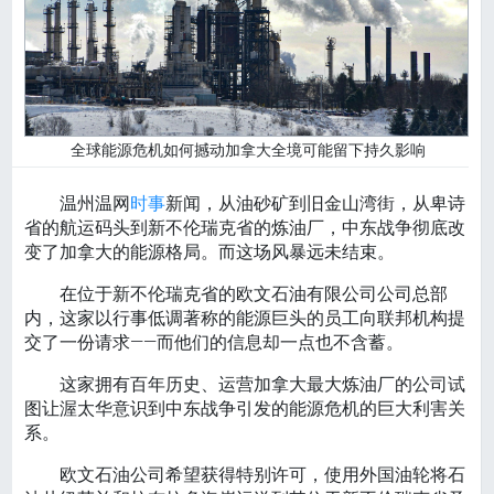
全球能源危机如何撼动加拿大全境可能留下持久影响
温州温网
时事
新闻，从油砂矿到旧金山湾街，从卑诗
省的航运码头到新不伦瑞克省的炼油厂，中东战争彻底改
变了加拿大的能源格局。而这场风暴远未结束。
在位于新不伦瑞克省的欧文石油有限公司公司总部
内，这家以行事低调著称的能源巨头的员工向联邦机构提
交了一份请求——而他们的信息却一点也不含蓄。
这家拥有百年历史、运营加拿大最大炼油厂的公司试
图让渥太华意识到中东战争引发的能源危机的巨大利害关
系。
欧文石油公司希望获得特别许可，使用外国油轮将石