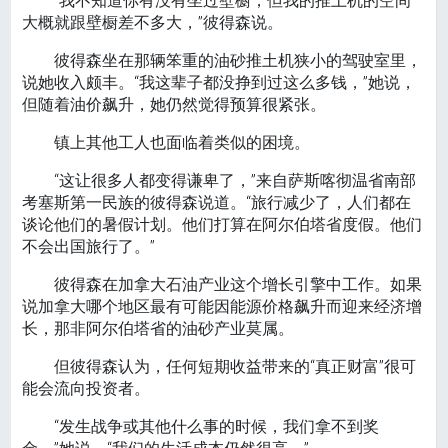
“我不知道你有没有坐过壁橱，但我的推土机的空间
大概就跟壁橱差不多大，”彼得森说。
彼得森坐在那辆笨重的油砂推土机狭小的驾驶室里，
说她收入颇丰。“我这辈子都没挣到过这么多钱，”她说，
但随着油价飙升，她仍然觉得预算很紧张。
镇上其他工人也面临着类似的困境。
“这让很多人都变得谦卑了，”来自萨斯喀彻温省南部
考塞斯第一民族的彼得森说道。“旅行减少了，人们都在
谈论他们的暑假计划。他们打算在阿尔伯塔省度假。他们
不会出国旅行了。”
彼得森在加拿大石油产业这个增长引擎中工作。如果
说加拿大哪个地区最有可能因能源价格飙升而迎来经济增
长，那非阿尔伯塔省的油砂产业莫属。
但彼得森认为，任何短期收益带来的“真正财富”很可
能会流向投资者。
“发生战争或其他什么事的时候，我们拿不到奖